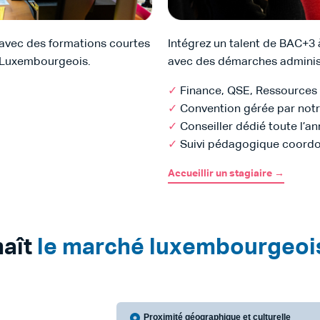
avec des formations courtes
Intégrez un talent de BAC+3
e Luxembourgeois.
avec des démarches administ
✓
Finance, QSE, Ressources
✓
Convention gérée par not
✓
Conseiller dédié toute l’a
✓
Suivi pédagogique coord
Accueillir un stagiaire →
naît
le marché luxembourgeoi
Proximité géographique et culturelle