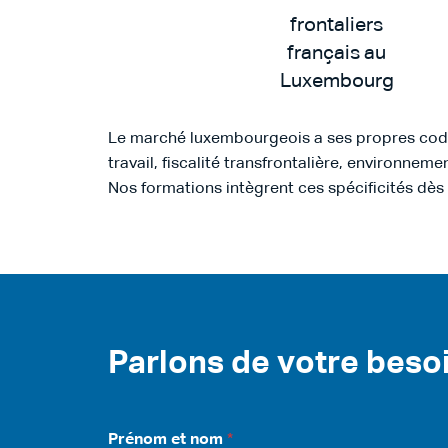
frontaliers
français au
Luxembourg
Le marché luxembourgeois a ses propres code
travail, fiscalité transfrontalière, environnemen
Nos formations intègrent ces spécificités dè
Parlons de votre beso
J
Prénom et nom
*
e