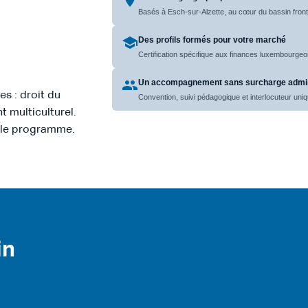
Basés à Esch-sur-Alzette, au cœur du bassin fronta
Des profils formés pour votre marché
Certification spécifique aux finances luxembourge
Un accompagnement sans surcharge admin
s : droit du
Convention, suivi pédagogique et interlocuteur uni
t multiculturel.
s le programme.
in