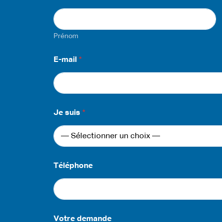
*
s
u
i
Prénom
s
E-mail
*
Je suis
*
Téléphone
Votre demande