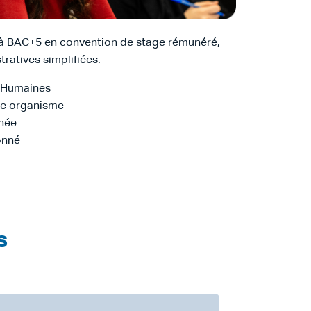
 à BAC+5 en convention de stage rémunéré,
ratives simplifiées.
 Humaines
re organisme
nnée
onné
s