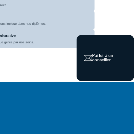
lier.
oises incluse dans nos diplômes.
istrative
que gérés par nos soins.
Parler à un
conseiller